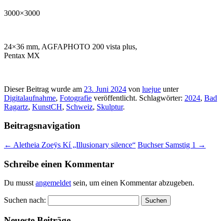
3000×3000
24×36 mm, AGFAPHOTO 200 vista plus,
Pentax MX
Dieser Beitrag wurde am
23. Juni 2024
von
luejue
unter
Digitalaufnahme
,
Fotografie
veröffentlicht. Schlagwörter:
2024
,
Bad
Ragartz
,
KunstCH
,
Schweiz
,
Skulptur
.
Beitragsnavigation
←
Aletheia Zoeÿs Kí „Illusionary silence“
Buchser Samstig 1
→
Schreibe einen Kommentar
Du musst
angemeldet
sein, um einen Kommentar abzugeben.
Suchen nach:
Neueste Beiträge