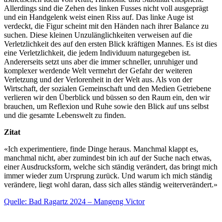
Allerdings sind die Zehen des linken Fusses nicht voll ausgeprägt
und ein Handgelenk weist einen Riss auf. Das linke Auge ist
verdeckt, die Figur scheint mit den Händen nach ihrer Balance zu
suchen. Diese kleinen Unzulänglichkeiten verweisen auf die
Verletzlichkeit des auf den ersten Blick kräftigen Mannes. Es ist dies
eine Verletzlichkeit, die jedem Individuum naturgegeben ist.
Andererseits setzt uns aber die immer schneller, unruhiger und
komplexer werdende Welt vermehrt der Gefahr der weiteren
Verletzung und der Verlorenheit in der Welt aus. Als von der
Wirtschaft, der sozialen Gemeinschaft und den Medien Getriebene
verlieren wir den Überblick und büssen so den Raum ein, den wir
brauchen, um Reflexion und Ruhe sowie den Blick auf uns selbst
und die gesamte Lebenswelt zu finden.
Zitat
«Ich experimentiere, finde Dinge heraus. Manchmal klappt es,
manchmal nicht, aber zumindest bin ich auf der Suche nach etwas,
einer Ausdrucksform, welche sich ständig verändert, das bringt mich
immer wieder zum Ursprung zurück. Und warum ich mich ständig
verändere, liegt wohl daran, dass sich alles ständig weiterverändert.»
Quelle: Bad Ragartz 2024 – Mangeng Victor