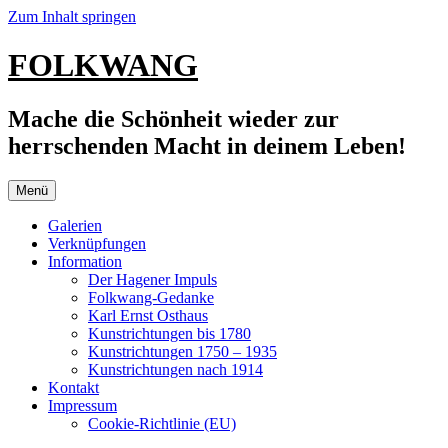
Zum Inhalt springen
FOLKWANG
Mache die Schönheit wieder zur
herrschenden Macht in deinem Leben!
Menü
Galerien
Verknüpfungen
Information
Der Hagener Impuls
Folkwang-Gedanke
Karl Ernst Osthaus
Kunstrichtungen bis 1780
Kunstrichtungen 1750 – 1935
Kunstrichtungen nach 1914
Kontakt
Impressum
Cookie-Richtlinie (EU)