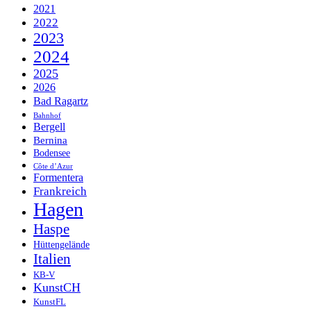
2021
2022
2023
2024
2025
2026
Bad Ragartz
Bahnhof
Bergell
Bernina
Bodensee
Côte d’Azur
Formentera
Frankreich
Hagen
Haspe
Hüttengelände
Italien
KB-V
KunstCH
KunstFL