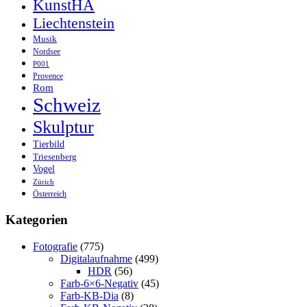
KunstHA
Liechtenstein
Musik
Nordsee
P001
Provence
Rom
Schweiz
Skulptur
Tierbild
Triesenberg
Vogel
Zürich
Österreich
Kategorien
Fotografie
(775)
Digitalaufnahme
(499)
HDR
(56)
Farb-6×6-Negativ
(45)
Farb-KB-Dia
(8)