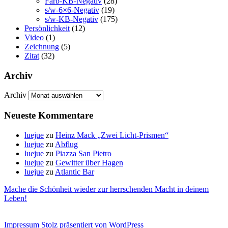
Farb-KB-Negativ
(28)
s/w-6×6-Negativ
(19)
s/w-KB-Negativ
(175)
Persönlichkeit
(12)
Video
(1)
Zeichnung
(5)
Zitat
(32)
Archiv
Archiv
Neueste Kommentare
luejue
zu
Heinz Mack „Zwei Licht-Prismen“
luejue
zu
Abflug
luejue
zu
Piazza San Pietro
luejue
zu
Gewitter über Hagen
luejue
zu
Atlantic Bar
Mache die Schönheit wieder zur herrschenden Macht in deinem
Leben!
Impressum
Stolz präsentiert von WordPress