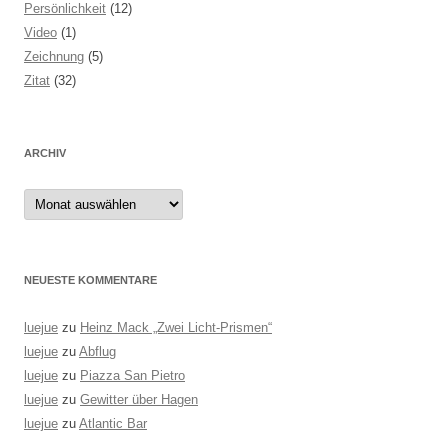
Persönlichkeit
(12)
Video
(1)
Zeichnung
(5)
Zitat
(32)
ARCHIV
Archiv
NEUESTE KOMMENTARE
luejue
zu
Heinz Mack „Zwei Licht-Prismen“
luejue
zu
Abflug
luejue
zu
Piazza San Pietro
luejue
zu
Gewitter über Hagen
luejue
zu
Atlantic Bar