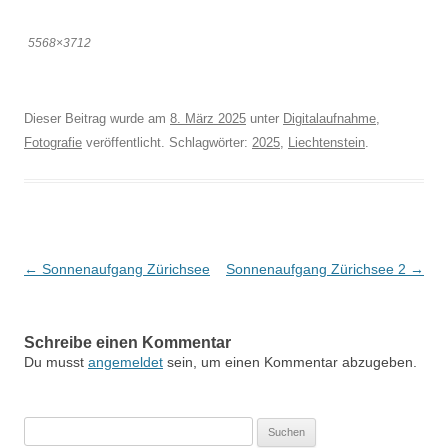
5568×3712
Dieser Beitrag wurde am
8. März 2025
unter
Digitalaufnahme
,
Fotografie
veröffentlicht. Schlagwörter:
2025
,
Liechtenstein
.
Beitragsnavigation
←
Sonnenaufgang Zürichsee
Sonnenaufgang Zürichsee 2
→
Schreibe einen Kommentar
Du musst
angemeldet
sein, um einen Kommentar abzugeben.
Suchen