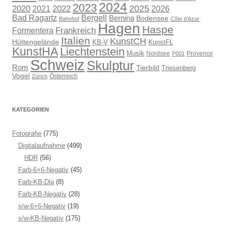
2024
2023
2025
2020
2021
2022
2026
Bad Ragartz
Bergell
Bernina
Bodensee
Bahnhof
Côte d’Azur
Hagen
Haspe
Frankreich
Formentera
Italien
KunstCH
Hüttengelände
KB-V
KunstFL
KunstHA
Liechtenstein
Musik
Nordsee
Provence
P001
Schweiz
Skulptur
Rom
Tierbild
Triesenberg
Vogel
Österreich
Zürich
KATEGORIEN
Fotografie
(775)
Digitalaufnahme
(499)
HDR
(56)
Farb-6×6-Negativ
(45)
Farb-KB-Dia
(8)
Farb-KB-Negativ
(28)
s/w-6×6-Negativ
(19)
s/w-KB-Negativ
(175)