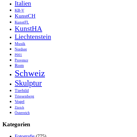
Italien
KB-V
KunstCH
KunstFL
KunstHA
Liechtenstein
Musik
Nordsee
P001
Provence
Rom
Schweiz
Skulptur
Tierbild
Triesenberg
Vogel
Zürich
Österreich
Kategorien
Fotografie
(775)