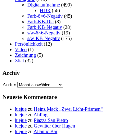
Digitalaufnahme
(499)
HDR
(56)
Farb-6×6-Negativ
(45)
Farb-KB-Dia
(8)
Farb-KB-Negativ
(28)
s/w-6×6-Negativ
(19)
s/w-KB-Negativ
(175)
Persönlichkeit
(12)
Video
(1)
Zeichnung
(5)
Zitat
(32)
Archiv
Archiv
Neueste Kommentare
luejue
zu
Heinz Mack „Zwei Licht-Prismen“
luejue
zu
Abflug
luejue
zu
Piazza San Pietro
luejue
zu
Gewitter über Hagen
luejue
zu
Atlantic Bar