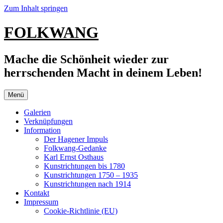
Zum Inhalt springen
FOLKWANG
Mache die Schönheit wieder zur
herrschenden Macht in deinem Leben!
Menü
Galerien
Verknüpfungen
Information
Der Hagener Impuls
Folkwang-Gedanke
Karl Ernst Osthaus
Kunstrichtungen bis 1780
Kunstrichtungen 1750 – 1935
Kunstrichtungen nach 1914
Kontakt
Impressum
Cookie-Richtlinie (EU)