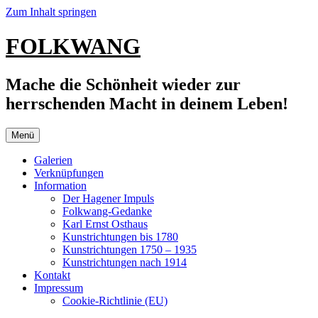
Zum Inhalt springen
FOLKWANG
Mache die Schönheit wieder zur
herrschenden Macht in deinem Leben!
Menü
Galerien
Verknüpfungen
Information
Der Hagener Impuls
Folkwang-Gedanke
Karl Ernst Osthaus
Kunstrichtungen bis 1780
Kunstrichtungen 1750 – 1935
Kunstrichtungen nach 1914
Kontakt
Impressum
Cookie-Richtlinie (EU)