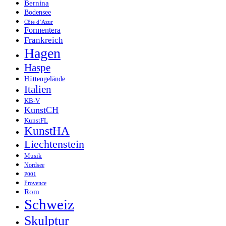
Bernina
Bodensee
Côte d’Azur
Formentera
Frankreich
Hagen
Haspe
Hüttengelände
Italien
KB-V
KunstCH
KunstFL
KunstHA
Liechtenstein
Musik
Nordsee
P001
Provence
Rom
Schweiz
Skulptur