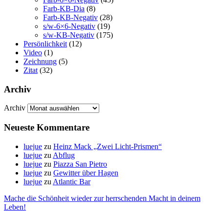
Farb-KB-Dia
(8)
Farb-KB-Negativ
(28)
s/w-6×6-Negativ
(19)
s/w-KB-Negativ
(175)
Persönlichkeit
(12)
Video
(1)
Zeichnung
(5)
Zitat
(32)
Archiv
Archiv
Neueste Kommentare
luejue
zu
Heinz Mack „Zwei Licht-Prismen“
luejue
zu
Abflug
luejue
zu
Piazza San Pietro
luejue
zu
Gewitter über Hagen
luejue
zu
Atlantic Bar
Mache die Schönheit wieder zur herrschenden Macht in deinem
Leben!