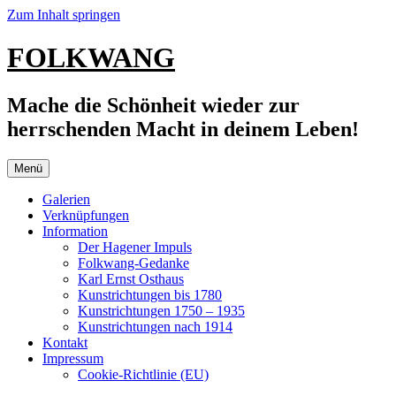
Zum Inhalt springen
FOLKWANG
Mache die Schönheit wieder zur
herrschenden Macht in deinem Leben!
Menü
Galerien
Verknüpfungen
Information
Der Hagener Impuls
Folkwang-Gedanke
Karl Ernst Osthaus
Kunstrichtungen bis 1780
Kunstrichtungen 1750 – 1935
Kunstrichtungen nach 1914
Kontakt
Impressum
Cookie-Richtlinie (EU)