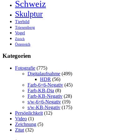
Schweiz
Skulptur
Tierbild
Triesenberg
Vogel
Zürich
Österreich
Kategorien
Fotografie
(775)
Digitalaufnahme
(499)
HDR
(56)
Farb-6×6-Negativ
(45)
Farb-KB-Dia
(8)
Farb-KB-Negativ
(28)
s/w-6×6-Negativ
(19)
s/w-KB-Negativ
(175)
Persönlichkeit
(12)
Video
(1)
Zeichnung
(5)
Zitat
(32)