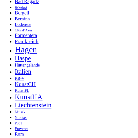
Bad Ragartz
Bahnhof
Bergell
Bernina
Bodensee
Côte d’Azur
Formentera
Frankreich
Hagen
Haspe
Hüttengelände
Italien
KB-V
KunstCH
KunstFL
KunstHA
Liechtenstein
Musik
Nordsee
P001
Provence
Rom