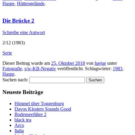
Haspe
,
Hüttengelände
.
Die Brücke 2
Schreibe eine Antwort
2/12 (1983)
Serie
Dieser Beitrag wurde am
25. Oktober 2018
von
luejue
unter
Fotografie
,
s/w-KB-Negativ
veröffentlicht. Schlagwörter:
1983
,
Haspe
.
Suchen nach:
Neueste Beiträge
Himmel über Toggenburg
Davos Klosters Sounds Good
Bodenseefähre 2
black tea
Arco
Italia